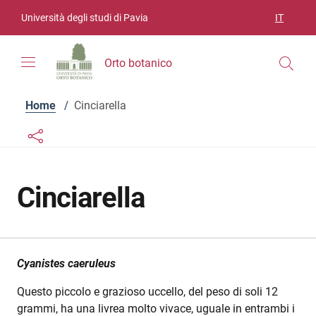
Vai ai contenuti
Vai al menu di navigazione
Vai al footer
Università degli studi di Pavia
IT
SELEZIO
Orto botanico
Home
/
Cinciarella
Links condivisione social
Bottone condivisione social
Cinciarella
Cyanistes caeruleus
Questo piccolo e grazioso uccello, del peso di soli 12
grammi, ha una livrea molto vivace, uguale in entrambi i