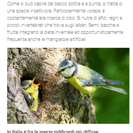
Come si può capire dal becco sottile e a punta, si tratta di
una specie insettivora. Particolarmente vorace, è
costantemente alla ricerca di cibo. Si nutre di afidi, ragni e
piccoli invertebrati che trova sugli alberi. Semi, bacche e
frutta integrano la dieta invernale ed opportunisticamente
frequenta anche le mangiatoie artificiali.
In Italia è fra le specie nidificanti più diffuse.