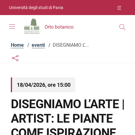
Vai ai contenuti
Vai al menu di navigazione
Vai al footer
Università degli studi di Pavia
IT
SELEZIO
Orto botanico
Home
/
eventi
/
DISEGNIAMO L’...
Links condivisione social
Bottone condivisione social
18/04/2026, ore 15:00
DISEGNIAMO L’ARTE |
ARTIST: LE PIANTE
COME ISPIRAZIONE