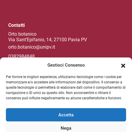
Contatti
Orto botanico
Via Sant'Epifanio, 14, 27100 Pavia PV
orto.botanico@unipv.it
0382984848
Gestisci Consenso
Per fornire le migliori esperienze, utilizziamo tecnologie come i cookie per
Social di Ateneo
memorizzare e/o accedere alle informazioni del dispositivo. Il consenso a
queste tecnologie ci permetterà di elaborare dati come il comportamento di
navigazione o ID unici su questo sito. Non acconsentire o ritirare il
consenso può influire negativamente su alcune caratteristiche e funzioni.
NEWSLETTER DI ATENEO
Sezione Link Utili
Accetta
Privacy policy
Nega
Note legali