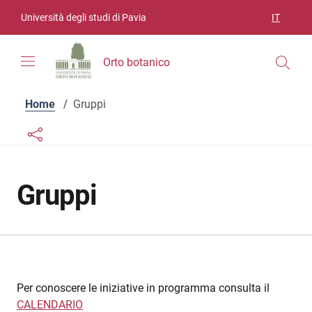
Vai ai contenuti
Vai al menu di navigazione
Vai al footer
Università degli studi di Pavia
IT
SELEZIO
Orto botanico
Home
/
Gruppi
Links condivisione social
Bottone condivisione social
Gruppi
Per conoscere le iniziative in programma consulta il
CALENDARIO