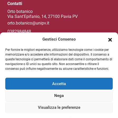
Contatti
Orto botanico
Via Sant'Epifanio, 14, 27100 Pavia PV
orto.botanico@unipv.it
0382984848
Gestisci Consenso
Per fornire le migliori esperienze, utilizziamo tecnologie come i cookie per
Social di Ateneo
memorizzare e/o accedere alle informazioni del dispositivo. Il consenso a
queste tecnologie ci permetterà di elaborare dati come il comportamento di
navigazione o ID unici su questo sito. Non acconsentire o ritirare il
consenso può influire negativamente su alcune caratteristiche e funzioni.
NEWSLETTER DI ATENEO
Sezione Link Utili
Accetta
Privacy policy
Nega
Note legali
Unipv.news
Visualizza le preferenze
Mappa del sito
Cerca