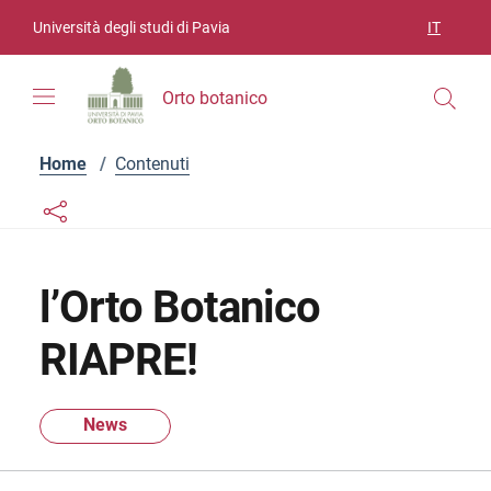
Vai ai contenuti
Vai al menu di navigazione
Vai al footer
Università degli studi di Pavia
IT
SELEZIO
Orto botanico
Home
/
Contenuti
Links condivisione social
Bottone condivisione social
l’Orto Botanico
RIAPRE!
News