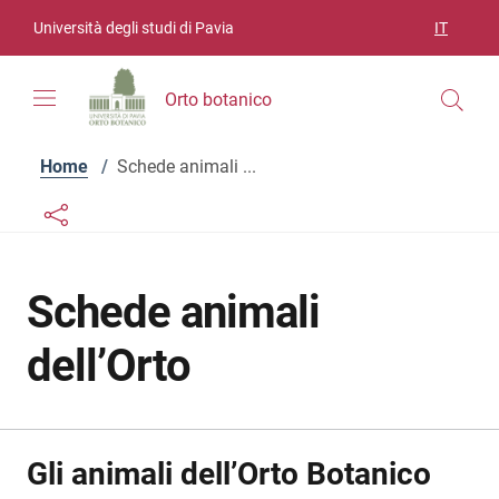
Vai ai contenuti
Vai al menu di navigazione
Vai al footer
Università degli studi di Pavia
IT
SELEZIO
Orto botanico
Home
/
Schede animali ...
Links condivisione social
Bottone condivisione social
Schede animali
dell’Orto
Gli animali dell’Orto Botanico