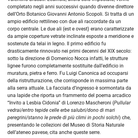
completato negli anni successivi quando divenne direttore
dell’Orto Botanico Giovanni Antonio Scopoli. Si tratta di un
ampio edificio rettilineo con due ali raccordate da un
corpo centrale. Le due ali (est e ovest) erano caratterizzate
da ampie coperture vetrate inclinate esposte a meridione e
sostenute da telai in legno. Il primo edificio fu
drasticamente rinnovato nei primi decenni del XIX secolo:
sotto la direzione di Domenico Nocca infatti, le strutture
lignee furono completamente sostituite dall’edificio in
muratura, pietra e ferro. Fu Luigi Canonica ad occuparsi
della ristrutturazione, che corrisponde in massima parte
alla serra attuale. La facciata d’ingresso è sormontata da
una lapide che riporta un frammento del poema arcadico
“Invito a Lesbia Cidonia” di Lorenzo Mascheroni (
Pullular
vedrai/entro tepide celle erbe salubri/dono di mari
peregrini/stanno le prede di più climi in pochi solchi
) che,
presentando le collezioni del Museo di Storia Naturale
dell’ateneo pavese, cita anche queste serre.