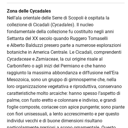
Zona delle Cycadales
Nell’ala orientale delle Serre di Scopoli è ospitata la
collezione di Cicadali (
Cycadales
). Il nucleo
fondamentale della collezione fu costituito negli anni
Settanta del XX secolo quando Ruggero Tomaselli
e Alberto Balduzzi presero parte a numerose esplorazioni
botaniche in America Centrale. Le Cicadali, comprendenti
Cycadaceae
e
Zamiaceae
, la cui origine risale al
Carbonifero o agli inizi del Permiano e che hanno
raggiunto la massima abbondanza e diffusione nell’Era
Mesozoica, sono un gruppo di gimnosperme che, nella
loro organizzazione vegetativa e riproduttiva, conservano
caratteristiche molto arcaiche: hanno spesso l’aspetto di
palme, con fusto eretto e colonnare e indiviso, e grandi
foglie composte, coriacee con apice pungente; sono piante
con fiori unisessuali, a lento accrescimento e per questo
individui vecchi e di buone dimensioni risultano
particolarmente preziosi a scopo ornamentale. Questo