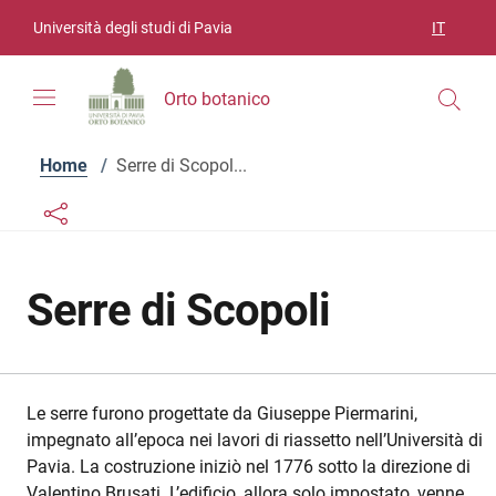
Vai ai contenuti
Vai al menu di navigazione
Vai al footer
Università degli studi di Pavia
IT
SELEZIO
Orto botanico
Home
/
Serre di Scopol...
Links condivisione social
Bottone condivisione social
Serre di Scopoli
Le serre furono progettate da Giuseppe Piermarini,
impegnato all’epoca nei lavori di riassetto nell’Università di
Pavia. La costruzione iniziò nel 1776 sotto la direzione di
Valentino Brusati. L’edificio, allora solo impostato, venne