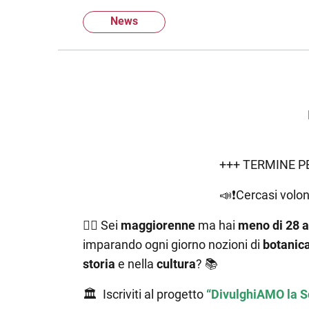
News
+++ TERMINE 
📣❗️
Cercasi volont
👉🏼
Sei
maggiorenne
ma hai
meno di 28 a
imparando ogni giorno nozioni di
botanica
storia
e nella
cultura
?
📚
🏛
Iscriviti al progetto
“DivulghiAMO la Sc