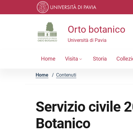
Vai ai contenuti
Vai al menu di navigazione
Vai al footer
Orto botanico
Università di Pavia
Home
Visita
Storia
Collezi
Home
/
Contenuti
Servizio civile 
Botanico