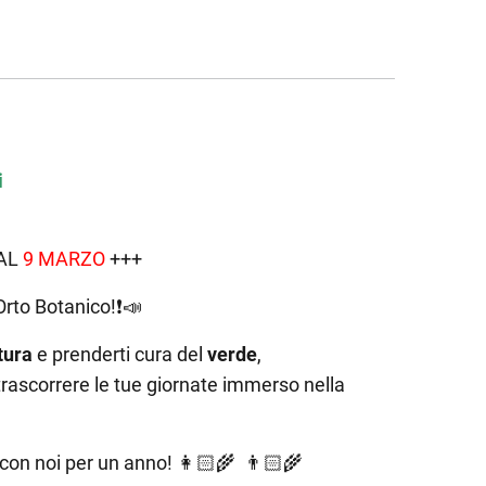
i
 AL
9 MARZO
+++
Orto Botanico!
❗️📣
tura
e prenderti cura del
verde
,
trascorrere le tue giornate immerso nella
e con noi per un anno!
👩🏻‍🌾 👨🏻‍🌾