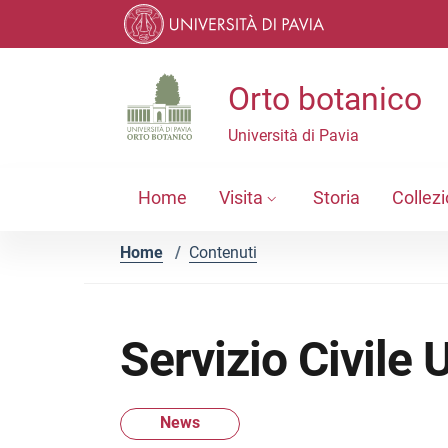
Vai ai contenuti
Vai al menu di navigazione
Vai al footer
Orto botanico
Università di Pavia
Home
Visita
Storia
Collezi
Home
/
Contenuti
Servizio Civile
News