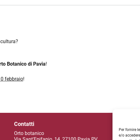
 cultura?
rto Botanico di Pavia
!
10 febbraio
!
Contatti
So
Per fornire 
Orto botanico
e/o accedere
Via Sant'Epifanio, 14, 27100 Pavia PV