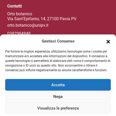
Contatti
Orto botanico
Via Sant'Epifanio, 14, 27100 Pavia PV
orto.botanico@unipv.it
0382984848
Gestisci Consenso
Per fornire le migliori esperienze, utilizziamo tecnologie come i cookie per
Social di Ateneo
memorizzare e/o accedere alle informazioni del dispositivo. Il consenso a
queste tecnologie ci permetterà di elaborare dati come il comportamento di
navigazione o ID unici su questo sito. Non acconsentire o ritirare il
consenso può influire negativamente su alcune caratteristiche e funzioni.
NEWSLETTER DI ATENEO
Sezione Link Utili
Accetta
Privacy policy
Nega
Note legali
Unipv.news
Visualizza le preferenze
Mappa del sito