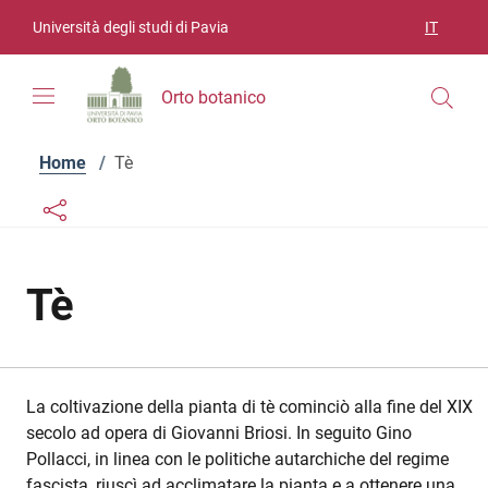
Vai ai contenuti
Vai al menu di navigazione
Vai al footer
Università degli studi di Pavia
IT
SELEZIO
Orto botanico
Home
/
Tè
Links condivisione social
Bottone condivisione social
Tè
La coltivazione della pianta di tè cominciò alla fine del XIX
secolo ad opera di Giovanni Briosi. In seguito Gino
Pollacci, in linea con le politiche autarchiche del regime
fascista, riuscì ad acclimatare la pianta e a ottenere una