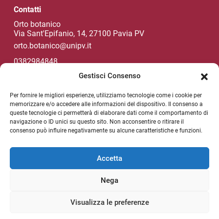
Contatti
Orto botanico
Via Sant'Epifanio, 14, 27100 Pavia PV
orto.botanico@unipv.it
0382984848
Gestisci Consenso
Per fornire le migliori esperienze, utilizziamo tecnologie come i cookie per
Social di Ateneo
memorizzare e/o accedere alle informazioni del dispositivo. Il consenso a
queste tecnologie ci permetterà di elaborare dati come il comportamento di
navigazione o ID unici su questo sito. Non acconsentire o ritirare il
consenso può influire negativamente su alcune caratteristiche e funzioni.
NEWSLETTER DI ATENEO
Sezione Link Utili
Accetta
Privacy policy
Nega
Note legali
Unipv.news
Visualizza le preferenze
Mappa del sito